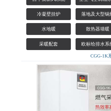
冷凝壁挂炉
落地及大型锅
水地暖
散热器墙暖
采暖配套
欧标给排水系
CGG-1K